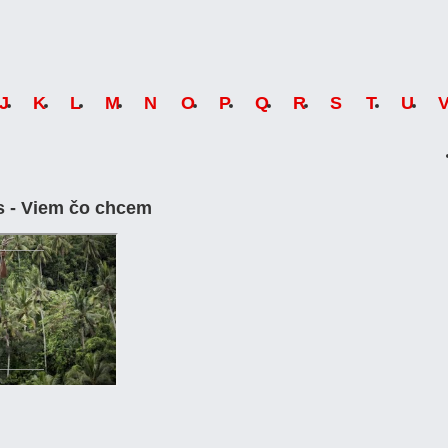
J
K
L
M
N
O
P
Q
R
S
T
U
s -
Viem čo chcem