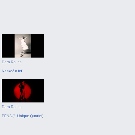
Dara Rolins
Naskoč a leť
Dara Rolins
PENA (ft. Unique Quartet)