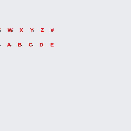
V
W
X
Y
Z
#
A
B
C
D
E