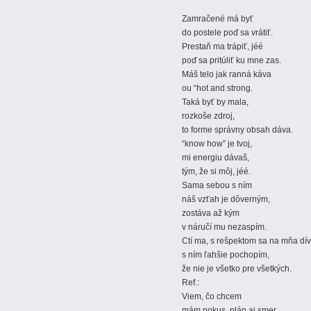
Zamračené má byť
do postele poď sa vrátiť.
Prestaň ma trápiť, jéé
poď sa pritúliť ku mne zas.
Máš telo jak ranná káva
ou “hot and strong.
Taká byť by mala,
rozkoše zdroj,
to forme správny obsah dáva.
“know how” je tvoj,
mi energiu dávaš,
tým, že si môj, jéé.
Sama sebou s ním
náš vzťah je dôverným,
zostáva až kým
v náručí mu nezaspím.
Ctí ma, s rešpektom sa na mňa dí
s ním ľahšie pochopím,
že nie je všetko pre všetkých.
Ref.:
Viem, čo chcem
mám pokus, plán aj smer.