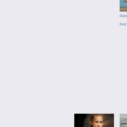
Dara
Poď 