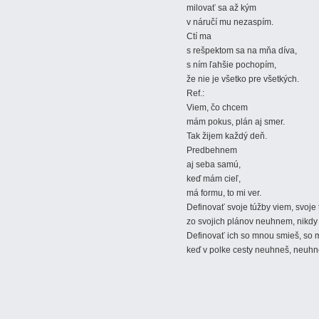
milovať sa až kým
v náručí mu nezaspím.
Ctí ma
s rešpektom sa na mňa díva,
s ním ľahšie pochopím,
že nie je všetko pre všetkých.
Ref.:
Viem, čo chcem
mám pokus, plán aj smer.
Tak žijem každý deň.
Predbehnem
aj seba samú,
keď mám cieľ,
má formu, to mi ver.
Definovať svoje túžby viem, svoje
zo svojich plánov neuhnem, nikd
Definovať ich so mnou smieš, so 
keď v polke cesty neuhneš, neuh