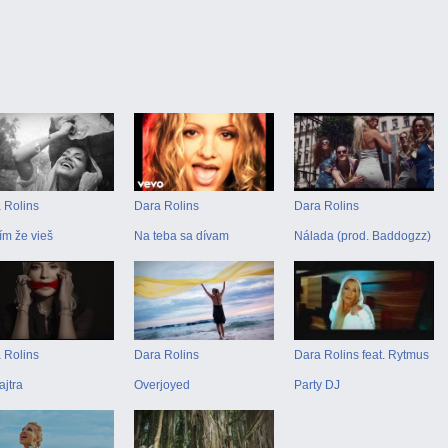
 Rolins
Dara Rolins
Dara Rolins
ím že vieš
Na teba sa dívam
Nálada (prod. Baddogzz)
 Rolins
Dara Rolins
Dara Rolins feat. Rytmus
ajtra
Overjoyed
Party DJ