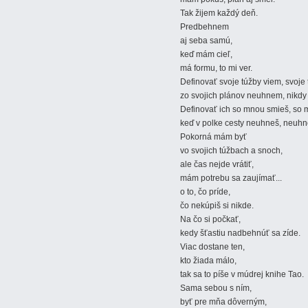
Tak žijem každý deň.
Predbehnem
aj seba samú,
keď mám cieľ,
má formu, to mi ver.
Definovať svoje túžby viem, svoje
zo svojich plánov neuhnem, nikd
Definovať ich so mnou smieš, so 
keď v polke cesty neuhneš, neuhn
Pokorná mám byť
vo svojich túžbach a snoch,
ale čas nejde vrátiť,
mám potrebu sa zaujímať...
o to, čo príde,
čo nekúpiš si nikde.
Na čo si počkať,
kedy šťastiu nadbehnúť sa zíde.
Viac dostane ten,
kto žiada málo,
tak sa to píše v múdrej knihe Tao.
Sama sebou s ním,
byť pre mňa dôverným,