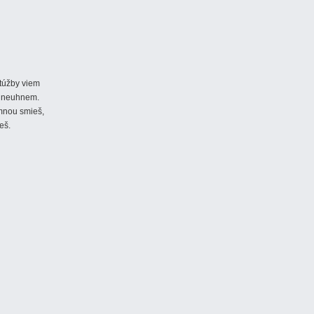
 túžby viem
y neuhnem.
mnou smieš,
eš.