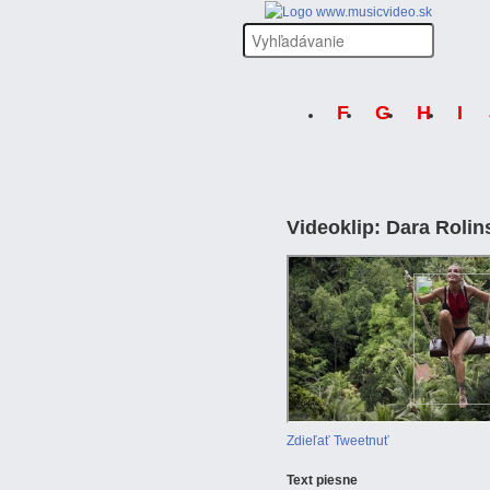
F
G
H
I
Videoklip: Dara Rolin
Zdieľať
Tweetnuť
Text
piesne