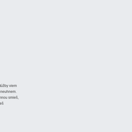
 túžby viem
y neuhnem.
mnou smieš,
neš