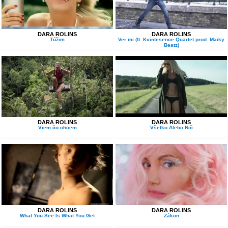
DARA ROLINS
DARA ROLINS
Túžim
Ver mi (ft. Kvintesence Quartet prod. Maiky
Beatz)
DARA ROLINS
DARA ROLINS
Viem čo chcem
Všetko Alebo Nič
DARA ROLINS
DARA ROLINS
What You See Is What You Get
Zákon