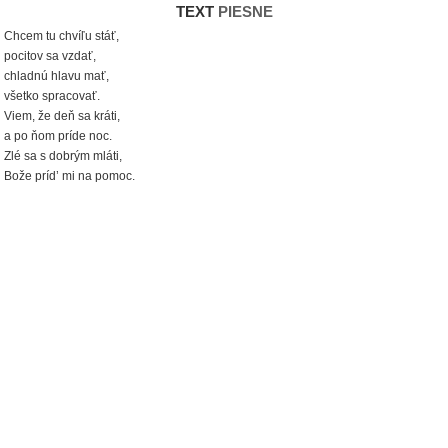
TEXT
PIESNE
Chcem tu chvíľu stáť,
pocitov sa vzdať,
chladnú hlavu mať,
všetko spracovať.
Viem, že deň sa kráti,
a po ňom príde noc.
Zlé sa s dobrým mláti,
Bože príd’ mi na pomoc.
Sny vymením za sny,
už o tie svoje nestojím.
Východ slnka skrátim
a ostatné už nehrotím.
Chcem tu chvíľu stáť,
pocitov sa vzdať,
chladnú hlavu mať, jee-e
všetko spracovať.
Keď vášeň požiar vznieti
a vietor všetko rozfúka -
ani kŕdeľ detí