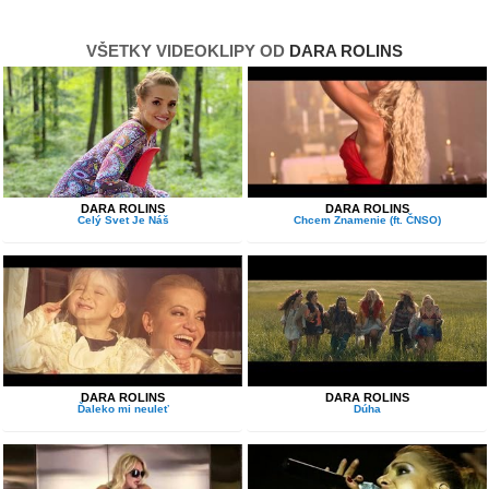
nie je žiadna záruka.
Na inú mesiac svieti,
VŠETKY VIDEOKLIPY OD
DARA ROLINS
čo mohlo byť sa nekoná, jee-e
ďalší príbeh končí,
tak je to stále dokola. (A tak je to stále dokola)
Chcem tu chvíľu stáť,
pocitov sa vzdať,
chladnú hlavu mať
a všetko spracovať.
DARA ROLINS
DARA ROLINS
Celý Svet Je Náš
Chcem Znamenie (ft. ČNSO)
Hej, schválne koľkokrát
nálezov a strát
sa mám báť, (mám báť)?
Pokiaľ iskra preskočí a
mňa bude držať v náručí
ten správny chlap.
Svet sa ďalej točí
DARA ROLINS
DARA ROLINS
a že si môj už neplatí.
Ďaleko mi neuleť
Dúha
Mám ešte stále slané oči
a na duši mám záplaty.
Film o večnej láske,