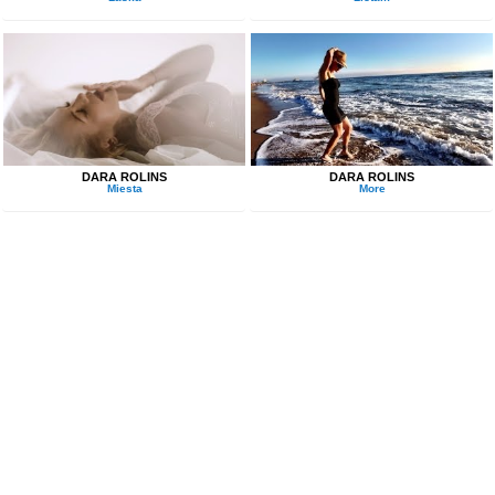
Hej, pokiaľ iskra preskočí a
mňa bude držať v náručí ten správny chlap.
Je niekto kto mi povie -
schválne koľkokrát nálezov a strát sa mám báť?
DARA ROLINS
DARA ROLINS
Miesta
More