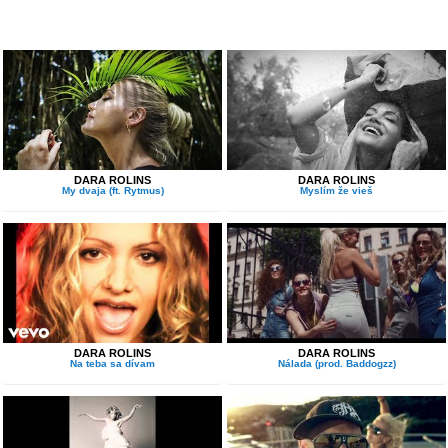
DARA ROLINS
DARA ROLINS
My dvaja (ft. Rytmus)
Myslím že vieš
DARA ROLINS
DARA ROLINS
Na teba sa dívam
Nálada (prod. Baddogzz)