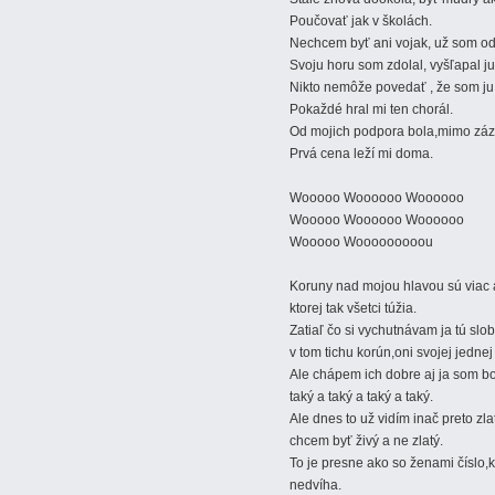
Poučovať jak v školách.
Nechcem byť ani vojak, už som odi
Svoju horu som zdolal, vyšľapal ju
Nikto nemôže povedať , že som ju 
Pokaždé hral mi ten chorál.
Od mojich podpora bola,mimo zá
Prvá cena leží mi doma.
Wooooo Woooooo Woooooo
Wooooo Woooooo Woooooo
Wooooo Wooooooooou
Koruny nad mojou hlavou sú viac 
ktorej tak všetci túžia.
Zatiaľ čo si vychutnávam ja tú slo
v tom tichu korún,oni svojej jednej
Ale chápem ich dobre aj ja som bo
taký a taký a taký a taký.
Ale dnes to už vidím inač preto zl
chcem byť živý a ne zlatý.
To je presne ako so ženami číslo,kto
nedvíha.