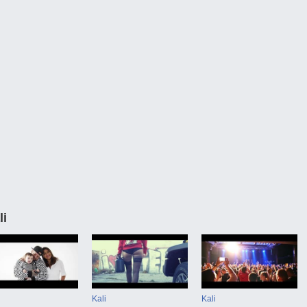
li
Kali
Kali