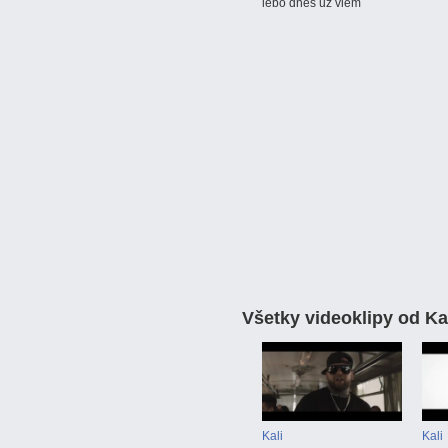
lebo dnes už viem
Všetky videoklipy od
Ka
Kali
Kali