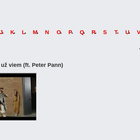
J
K
L
M
N
O
P
Q
R
S
T
U
už viem (ft. Peter Pann)