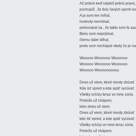
Až potom keď nájdeš jednú pravú,
pochopíš , že tisíc ľavých oproti n
A ja som len míňal,
hodnoty nevnímal,
prehováral sa , že takto som fa aaa
Bielu som neprijímal,
čiernu stále stíhal,
preto som nechápal vtedy čo je na
Wooooo Woooooo Woooooo
Wooooo Woooooo Woooooo
Wooooo Wooooooooou
Dnes už viem, ktoré mosty zbúrať.
Kde ísť vpred a kde späť vycúvať.
Všetky schízy teraz vo mne zúria.
Pretože už chápem,
lebo dnes už viem.
Dnes už viem, ktoré mosty zbúrať
kde ísť vpred, a kde späť vycúvať.
Všetky schízy vo mne teraz zúria.
Pretože už chápem,