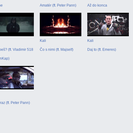
ne
Amatér (ft. Peter Pann)
Až do konca
Kali
Kali
eš? (ft. Vladimir 518
Čo s nimi (ft. Majself)
Daj to (ft. Emeres)
onKap)
raz (ft. Peter Pann)