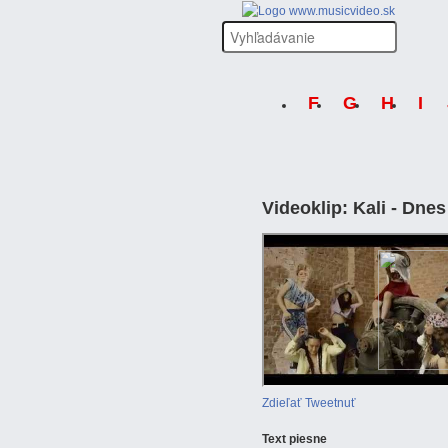
F
G
H
I
Videoklip: Kali -
Dnes 
Zdieľať
Tweetnuť
Text
piesne