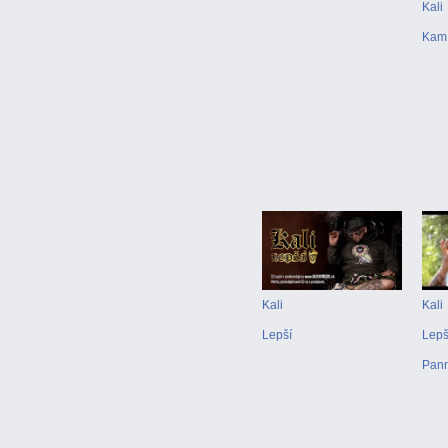
Kali
Kam 
Kali
Kali
Lepší
Lepši
Pann