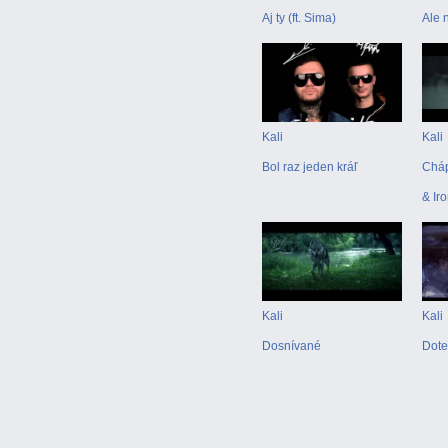
Aj ty (ft. Sima)
Ale 
Kali
Kali
Bol raz jeden kráľ
Cháp
& Ir
Kali
Kali
Dosnívané
Dote