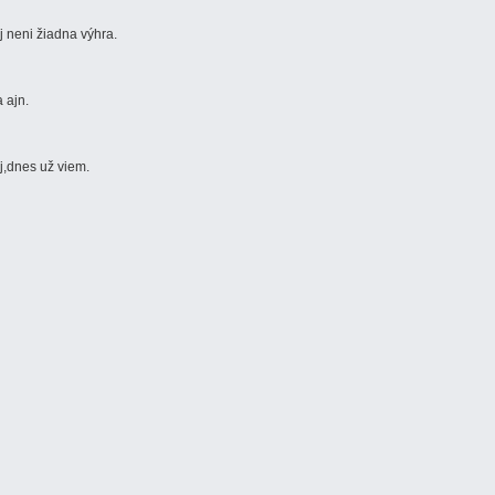
ej neni žiadna výhra.
 ajn.
j,dnes už viem.