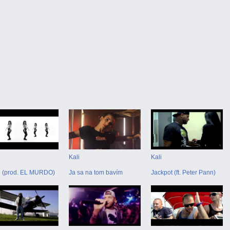
Kali
Kali
l (prod. EL MURDO)
Ja sa na tom bavím
Jackpot (ft. Peter Pann)