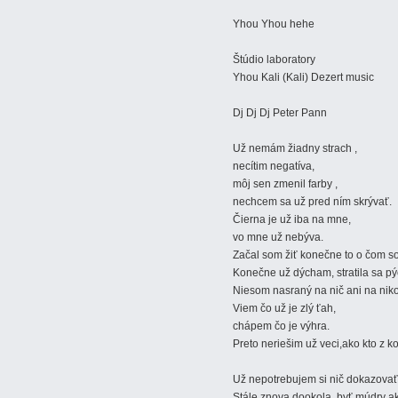
Yhou Yhou hehe
Štúdio laboratory
Yhou Kali (Kali) Dezert music
Dj Dj Dj Peter Pann
Už nemám žiadny strach ,
necítim negatíva,
môj sen zmenil farby ,
nechcem sa už pred ním skrývať.
Čierna je už iba na mne,
vo mne už nebýva.
Začal som žiť konečne to o čom so
Konečne už dýcham, stratila sa pý
Niesom nasraný na nič ani na nik
Viem čo už je zlý ťah,
chápem čo je výhra.
Preto neriešim už veci,ako kto z k
Už nepotrebujem si nič dokazovať
Stále znova dookola, byť múdry a