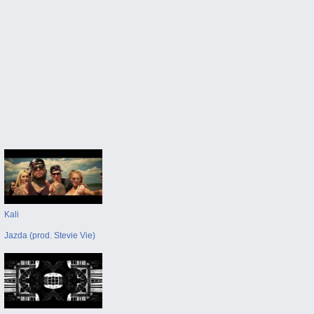
Kali
Jazda (prod. Stevie Vie)