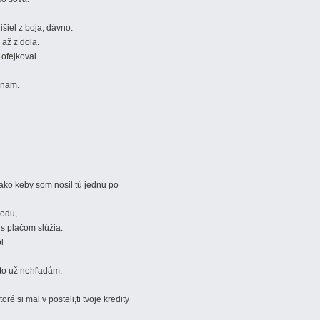
šiel z boja, dávno.
 až z dola.
ofejkoval.
znam.
ako keby som nosil tú jednu po
bodu,
 s plačom slúžia.
l
ato už nehľadám,
ré si mal v posteli,ti tvoje kredity