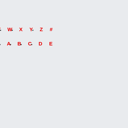
V
W
X
Y
Z
#
A
B
C
D
E