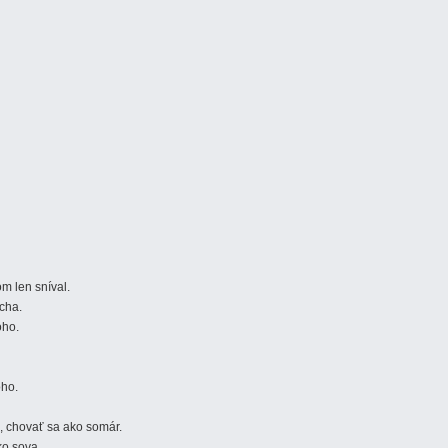
m len sníval.
cha.
oho.
oho.
, chovať sa ako somár.
ko sova.